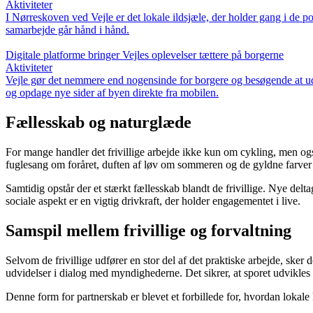
Aktiviteter
I Nørreskoven ved Vejle er det lokale ildsjæle, der holder gang i de 
samarbejde går hånd i hånd.
Digitale platforme bringer Vejles oplevelser tættere på borgerne
Aktiviteter
Vejle gør det nemmere end nogensinde for borgere og besøgende at ud
og opdage nye sider af byen direkte fra mobilen.
Fællesskab og naturglæde
For mange handler det frivillige arbejde ikke kun om cykling, men og
fuglesang om foråret, duften af løv om sommeren og de gyldne farver o
Samtidig opstår der et stærkt fællesskab blandt de frivillige. Nye deltag
sociale aspekt er en vigtig drivkraft, der holder engagementet i live.
Samspil mellem frivillige og forvaltning
Selvom de frivillige udfører en stor del af det praktiske arbejde, sker
udvidelser i dialog med myndighederne. Det sikrer, at sporet udvikle
Denne form for partnerskab er blevet et forbillede for, hvordan lokale