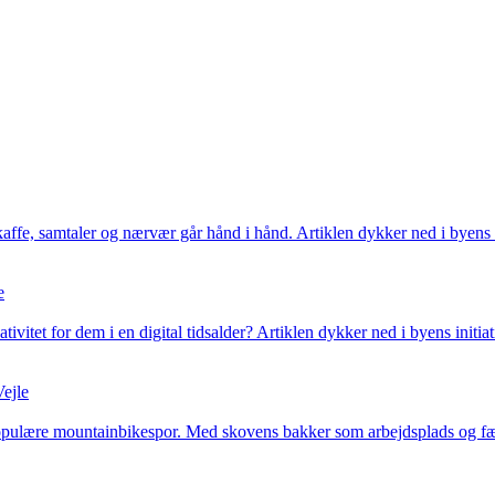
r kaffe, samtaler og nærvær går hånd i hånd. Artiklen dykker ned i byens
e
vitet for dem i en digital tidsalder? Artiklen dykker ned i byens initiat
Vejle
populære mountainbikespor. Med skovens bakker som arbejdsplads og fælle