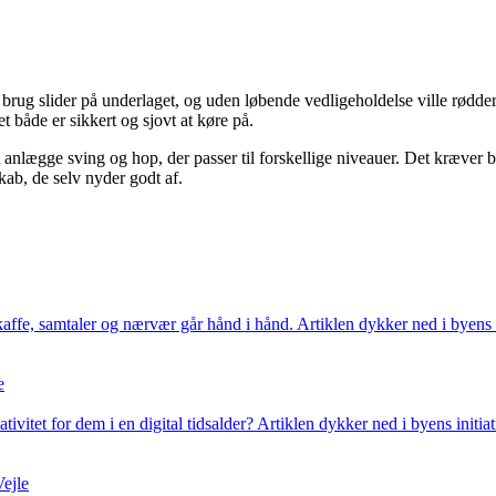
tig brug slider på underlaget, og uden løbende vedligeholdelse ville rø
t både er sikkert og sjovt at køre på.
t anlægge sving og hop, der passer til forskellige niveauer. Det kræver
skab, de selv nyder godt af.
r kaffe, samtaler og nærvær går hånd i hånd. Artiklen dykker ned i byens
e
vitet for dem i en digital tidsalder? Artiklen dykker ned i byens initiat
Vejle