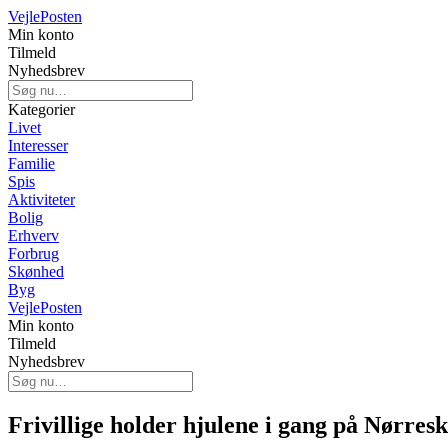
Vejle
Posten
Min konto
Tilmeld
Nyhedsbrev
Kategorier
Livet
Interesser
Familie
Spis
Aktiviteter
Bolig
Erhverv
Forbrug
Skønhed
Byg
Vejle
Posten
Min konto
Tilmeld
Nyhedsbrev
Frivillige holder hjulene i gang på Nørres