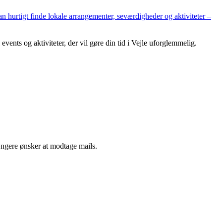
hurtigt finde lokale arrangementer, seværdigheder og aktiviteter –
events og aktiviteter, der vil gøre din tid i Vejle uforglemmelig.
ængere ønsker at modtage mails.