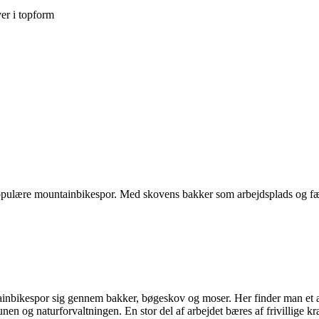
ver i topform
populære mountainbikespor. Med skovens bakker som arbejdsplads og fælle
inbikespor sig gennem bakker, bøgeskov og moser. Her finder man et af 
g naturforvaltningen. En stor del af arbejdet bæres af frivillige kræfte