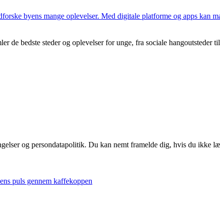
forske byens mange oplevelser. Med digitale platforme og apps kan man 
r de bedste steder og oplevelser for unge, fra sociale hangoutsteder til 
ingelser og persondatapolitik. Du kan nemt framelde dig, hvis du ikke l
byens puls gennem kaffekoppen