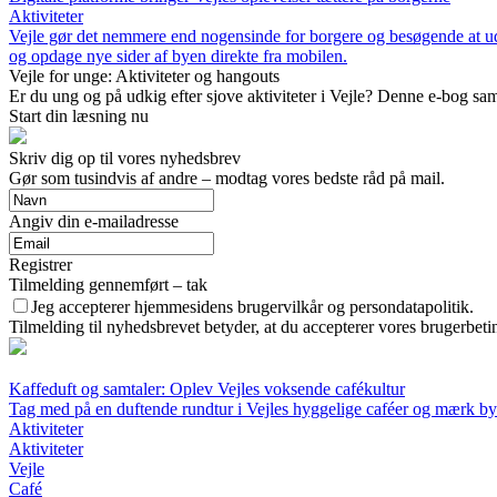
Aktiviteter
Vejle gør det nemmere end nogensinde for borgere og besøgende at ud
og opdage nye sider af byen direkte fra mobilen.
Vejle for unge: Aktiviteter og hangouts
Er du ung og på udkig efter sjove aktiviteter i Vejle? Denne e-bog samle
Start din læsning nu
Skriv dig op til vores nyhedsbrev
Gør som tusindvis af andre – modtag vores bedste råd på mail.
Angiv din e-mailadresse
Registrer
Tilmelding gennemført – tak
Jeg accepterer hjemmesidens brugervilkår og persondatapolitik.
Tilmelding til nyhedsbrevet betyder, at du accepterer vores brugerbet
Kaffeduft og samtaler: Oplev Vejles voksende cafékultur
Tag med på en duftende rundtur i Vejles hyggelige caféer og mærk 
Aktiviteter
Aktiviteter
Vejle
Café