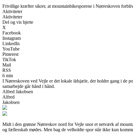
Frivillige kræfter sikrer, at mountainbikesporene i Nørreskoven forbli
Aktiviteter
Aktiviteter
Del og vis hjerte
X
Facebook
Instagram
LinkedIn
YouTube
Pinterest
TikTok
Mail
RSS
6 min
I Nørreskoven ved Vejle er det lokale ildsjæle, der holder gang i de 
samarbejde går hånd i hånd.
Alfred Jakobsen
Alfred
Jakobsen
Midt i den grønne Nørreskov nord for Vejle snor et netværk af mounta
og fællesskab mødes. Men bag de velholdte spor står ikke kun kommunen o