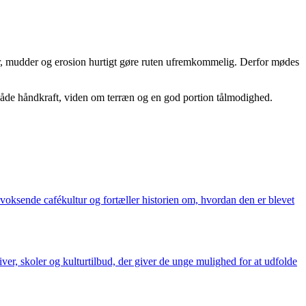
dder, mudder og erosion hurtigt gøre ruten ufremkommelig. Derfor mødes
 både håndkraft, viden om terræn og en god portion tålmodighed.
 voksende cafékultur og fortæller historien om, hvordan den er blevet
iver, skoler og kulturtilbud, der giver de unge mulighed for at udfolde