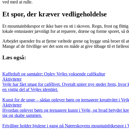
ved med at rulle.
Et spor, der kræver vedligeholdelse
Et mountainbikespor er ikke bare en sti i skoven. Regn, frost og flit
lokale entusiaster jævnligt for at reparere, dræne og forme sporet, så de
Arbejdet spænder fra at fjerne væltede grene og bygge små broer til a
Mange af de frivillige ser det som en måde at give tilbage til et fælles
Læs også:
Kaffeduft og samtaler: Oplev Vejles voksende cafékultur
Aktiviteter
Vejle har fået smag for cafélivet. Overalt spirer nye steder frem, hvo
en vigtig del af Vejles identitet.
Kunst for de unge – sådan oplever børn og teenagere kreativitet i Vejl
Aktiviteter
Hvordan oplever børn og teenagere kunst i Vejle, og hvad betyder kreati
sig og skabe sammen.
Frivillige holder hjulene i gang på Nørreskovens mountainbikespor i 