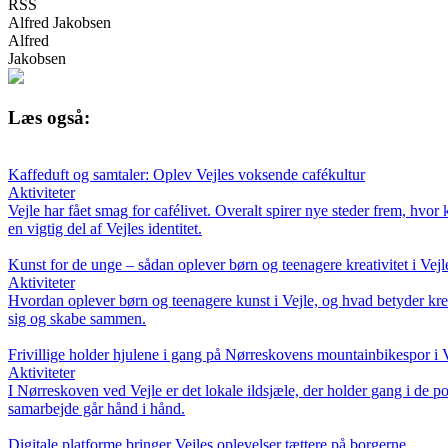
RSS
Alfred Jakobsen
Alfred
Jakobsen
Læs også:
Kaffeduft og samtaler: Oplev Vejles voksende cafékultur
Aktiviteter
Vejle har fået smag for cafélivet. Overalt spirer nye steder frem, hvo
en vigtig del af Vejles identitet.
Kunst for de unge – sådan oplever børn og teenagere kreativitet i Vejl
Aktiviteter
Hvordan oplever børn og teenagere kunst i Vejle, og hvad betyder kreati
sig og skabe sammen.
Frivillige holder hjulene i gang på Nørreskovens mountainbikespor i 
Aktiviteter
I Nørreskoven ved Vejle er det lokale ildsjæle, der holder gang i de 
samarbejde går hånd i hånd.
Digitale platforme bringer Vejles oplevelser tættere på borgerne