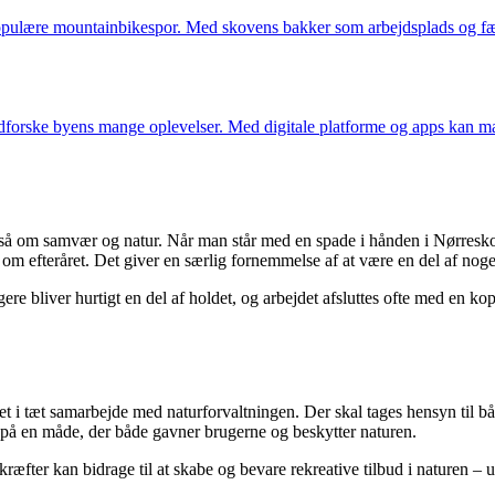
populære mountainbikespor. Med skovens bakker som arbejdsplads og fælle
forske byens mange oplevelser. Med digitale platforme og apps kan man 
så om samvær og natur. Når man står med en spade i hånden i Nørreskov
m efteråret. Det giver en særlig fornemmelse af at være en del af noget
ere bliver hurtigt en del af holdet, og arbejdet afsluttes ofte med en kop
 det i tæt samarbejde med naturforvaltningen. Der skal tages hensyn til b
s på en måde, der både gavner brugerne og beskytter naturen.
 kræfter kan bidrage til at skabe og bevare rekreative tilbud i naturen 