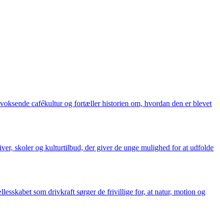
 voksende cafékultur og fortæller historien om, hvordan den er blevet
iver, skoler og kulturtilbud, der giver de unge mulighed for at udfolde
sskabet som drivkraft sørger de frivillige for, at natur, motion og