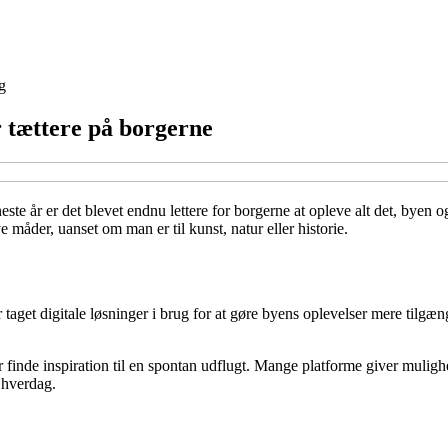
g
r tættere på borgerne
neste år er det blevet endnu lettere for borgerne at opleve alt det, byen 
måder, uanset om man er til kunst, natur eller historie.
taget digitale løsninger i brug for at gøre byens oplevelser mere tilgæng
de inspiration til en spontan udflugt. Mange platforme giver mulighed for
s hverdag.