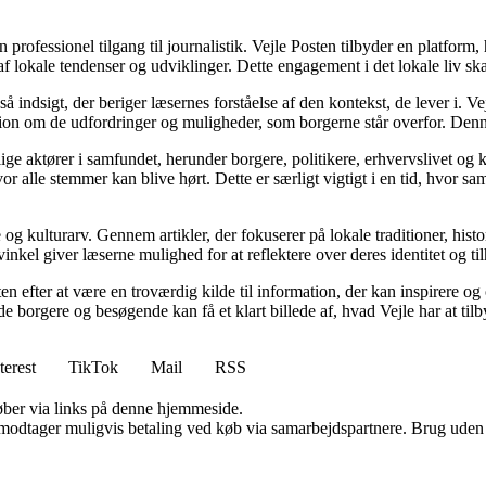
 professionel tilgang til journalistik. Vejle Posten tilbyder en platform
 af lokale tendenser og udviklinger. Dette engagement i det lokale liv s
indsigt, der beriger læsernes forståelse af den kontekst, de lever i. V
ssion om de udfordringer og muligheder, som borgerne står overfor. Denn
ige aktører i samfundet, herunder borgere, politikere, erhvervslivet og 
r alle stemmer kan blive hørt. Dette er særligt vigtigt i en tid, hvor 
e og kulturarv. Gennem artikler, der fokuserer på lokale traditioner, hi
inkel giver læserne mulighed for at reflektere over deres identitet og ti
en efter at være en troværdig kilde til information, der kan inspirere o
e borgere og besøgende kan få et klart billede af, hvad Vejle har at tilb
terest
TikTok
Mail
RSS
 køber via links på denne hjemmeside.
tager muligvis betaling ved køb via samarbejdspartnere. Brug uden till