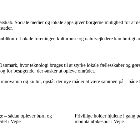
skab. Sociale medier og lokale apps giver borgerne mulighed for at dele
steder.
l publikum. Lokale foreninger, kulturhuse og naturvejledere kan hurtigt a
 Danmark, hvor teknologi bruges til at styrke lokale fællesskaber og gøre
, og for besøgende, der ønsker at opleve området.
, innovation og kultur, opstår der nye måder at være sammen på – både f
ge – sådan oplever børn og
Frivillige holder hjulene i gang
itet i Vejle
mountainbikespor i Vejle