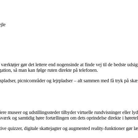
jle
værktøjer gør det lettere end nogensinde at finde vej til de bedste udsig
ion, så man kan følge ruten direkte på telefonen.
pladser, picnicområder og lejrpladser – alt sammen med få tryk på skær
 Flere museer og udstillingssteder tilbyder virtuelle rundvisninger eller
sværk og samtidig høre fortællingen om dets oprindelse direkte i hørete
tive quizzer, digitale skattejagter og augmented reality-funktioner gør 