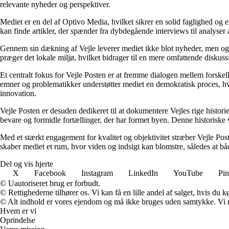
relevante nyheder og perspektiver.
Mediet er en del af Optivo Media, hvilket sikrer en solid faglighed og en
kan finde artikler, der spænder fra dybdegående interviews til analyser
Gennem sin dækning af Vejle leverer mediet ikke blot nyheder, men også 
præger det lokale miljø, hvilket bidrager til en mere omfattende disku
Et centralt fokus for Vejle Posten er at fremme dialogen mellem forskell
emner og problematikker understøtter mediet en demokratisk proces, hvo
innovation.
Vejle Posten er desuden dedikeret til at dokumentere Vejles rige histori
bevare og formidle fortællinger, der har formet byen. Denne historiske v
Med et stærkt engagement for kvalitet og objektivitet stræber Vejle Post
skaber mediet et rum, hvor viden og indsigt kan blomstre, således at båd
Del og vis hjerte
X
Facebook
Instagram
LinkedIn
YouTube
Pin
© Uautoriseret brug er forbudt.
© Rettighederne tilhører os. Vi kan få en lille andel af salget, hvis du
© Alt indhold er vores ejendom og må ikke bruges uden samtykke. Vi mod
Hvem er vi
Oprindelse