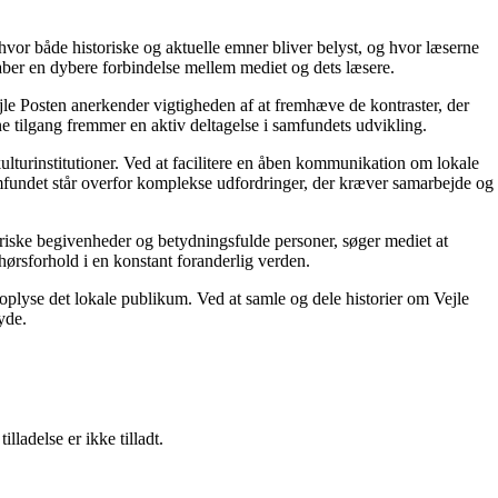
, hvor både historiske og aktuelle emner bliver belyst, og hvor læserne
kaber en dybere forbindelse mellem mediet og dets læsere.
ejle Posten anerkender vigtigheden af at fremhæve de kontraster, der
e tilgang fremmer en aktiv deltagelse i samfundets udvikling.
kulturinstitutioner. Ved at facilitere en åben kommunikation om lokale
samfundet står overfor komplekse udfordringer, der kræver samarbejde og
storiske begivenheder og betydningsfulde personer, søger mediet at
lhørsforhold i en konstant foranderlig verden.
g oplyse det lokale publikum. Ved at samle og dele historier om Vejle
yde.
adelse er ikke tilladt.