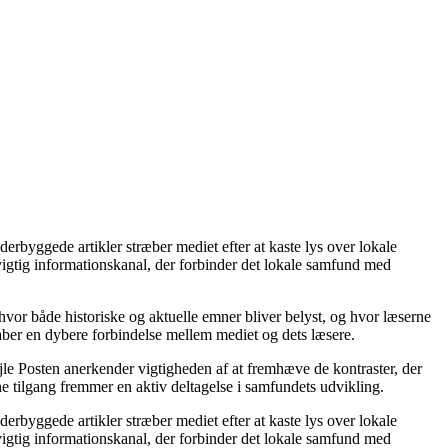
rbyggede artikler stræber mediet efter at kaste lys over lokale
vigtig informationskanal, der forbinder det lokale samfund med
, hvor både historiske og aktuelle emner bliver belyst, og hvor læserne
kaber en dybere forbindelse mellem mediet og dets læsere.
ejle Posten anerkender vigtigheden af at fremhæve de kontraster, der
e tilgang fremmer en aktiv deltagelse i samfundets udvikling.
rbyggede artikler stræber mediet efter at kaste lys over lokale
vigtig informationskanal, der forbinder det lokale samfund med