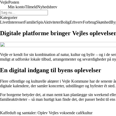
Vejle
Posten
Min konto
Tilmeld
Nyhedsbrev
Kategorier
Livet
Interesser
Familie
Spis
Aktiviteter
Bolig
Erhverv
Forbrug
Skønhed
By
Digitale platforme bringer Vejles oplevelse
Vejle er kendt for sin kombination af natur, kultur og byliv – og i de se
muligt at udforske lokale tilbud, arrangementer og seværdigheder på nye 
En digital indgang til byens oplevelser
Flere offentlige og kulturelle aktører i Vejle Kommune har de seneste år 
digitale kalendere, der samler koncerter, udstillinger og byfester ét sted.
For borgerne betyder det, at man nemt kan planlægge sin weekend eller fin
familieaktiviteter – så man hurtigt kan finde det, der passer bedst til en
Kaffeduft og samtaler: Oplev Vejles voksende cafékultur