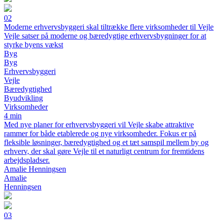
02
Moderne erhvervsbyggeri skal tiltrække flere virksomheder til Vejle
Vejle satser på moderne og bæredygtige erhvervsbygninger for at
styrke byens vækst
Byg
Byg
Erhvervsbyggeri
Vejle
Bæredygtighed
Byudvikling
Virksomheder
4 min
Med nye planer for erhvervsbyggeri vil Vejle skabe attraktive
rammer for både etablerede og nye virksomheder. Fokus er på
fleksible løsninger, bæredygtighed og et tæt samspil mellem by og
erhverv, der skal gøre Vejle til et naturligt centrum for fremtidens
arbejdspladser.
Amalie Henningsen
Amalie
Henningsen
03