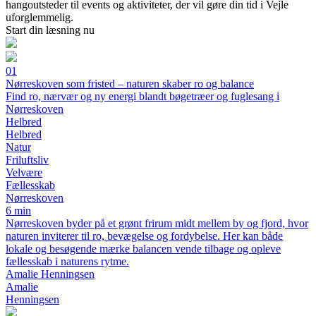
hangoutsteder til events og aktiviteter, der vil gøre din tid i Vejle
uforglemmelig.
Start din læsning nu
01
Nørreskoven som fristed – naturen skaber ro og balance
Find ro, nærvær og ny energi blandt bøgetræer og fuglesang i
Nørreskoven
Helbred
Helbred
Natur
Friluftsliv
Velvære
Fællesskab
Nørreskoven
6 min
Nørreskoven byder på et grønt frirum midt mellem by og fjord, hvor
naturen inviterer til ro, bevægelse og fordybelse. Her kan både
lokale og besøgende mærke balancen vende tilbage og opleve
fællesskab i naturens rytme.
Amalie Henningsen
Amalie
Henningsen