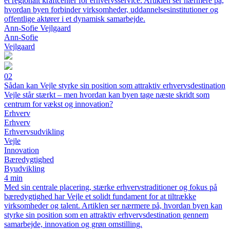
et regionalt kraftcenter for erhvervsservice. Artiklen ser nærmere på,
hvordan byen forbinder virksomheder, uddannelsesinstitutioner og
offentlige aktører i et dynamisk samarbejde.
Ann-Sofie Vejlgaard
Ann-Sofie
Vejlgaard
02
Sådan kan Vejle styrke sin position som attraktiv erhvervsdestination
Vejle står stærkt – men hvordan kan byen tage næste skridt som
centrum for vækst og innovation?
Erhverv
Erhverv
Erhvervsudvikling
Vejle
Innovation
Bæredygtighed
Byudvikling
4 min
Med sin centrale placering, stærke erhvervstraditioner og fokus på
bæredygtighed har Vejle et solidt fundament for at tiltrække
virksomheder og talent. Artiklen ser nærmere på, hvordan byen kan
styrke sin position som en attraktiv erhvervsdestination gennem
samarbejde, innovation og grøn omstilling.