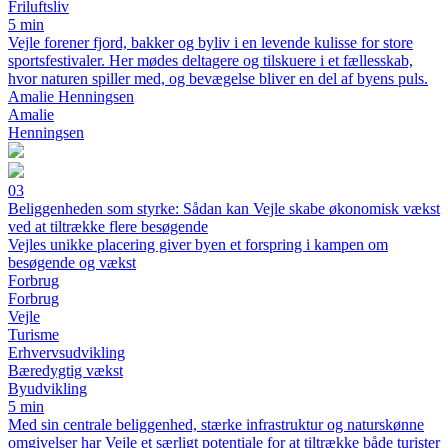
Friluftsliv
5 min
Vejle forener fjord, bakker og byliv i en levende kulisse for store
sportsfestivaler. Her mødes deltagere og tilskuere i et fællesskab,
hvor naturen spiller med, og bevægelse bliver en del af byens puls.
Amalie Henningsen
Amalie
Henningsen
03
Beliggenheden som styrke: Sådan kan Vejle skabe økonomisk vækst
ved at tiltrække flere besøgende
Vejles unikke placering giver byen et forspring i kampen om
besøgende og vækst
Forbrug
Forbrug
Vejle
Turisme
Erhvervsudvikling
Bæredygtig vækst
Byudvikling
5 min
Med sin centrale beliggenhed, stærke infrastruktur og naturskønne
omgivelser har Vejle et særligt potentiale for at tiltrække både turister