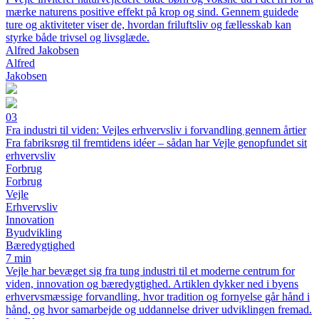
mærke naturens positive effekt på krop og sind. Gennem guidede
ture og aktiviteter viser de, hvordan friluftsliv og fællesskab kan
styrke både trivsel og livsglæde.
Alfred Jakobsen
Alfred
Jakobsen
03
Fra industri til viden: Vejles erhvervsliv i forvandling gennem årtier
Fra fabriksrøg til fremtidens idéer – sådan har Vejle genopfundet sit
erhvervsliv
Forbrug
Forbrug
Vejle
Erhvervsliv
Innovation
Byudvikling
Bæredygtighed
7 min
Vejle har bevæget sig fra tung industri til et moderne centrum for
viden, innovation og bæredygtighed. Artiklen dykker ned i byens
erhvervsmæssige forvandling, hvor tradition og fornyelse går hånd i
hånd, og hvor samarbejde og uddannelse driver udviklingen fremad.