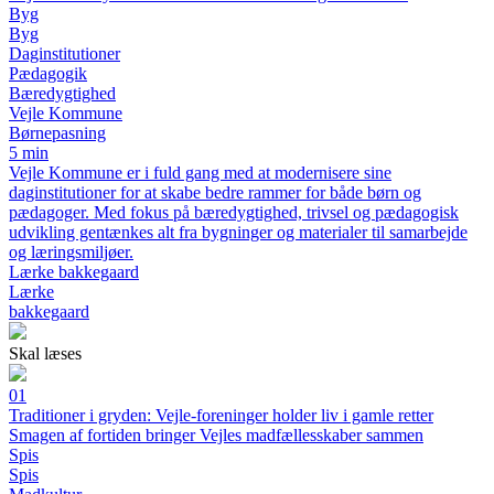
Byg
Byg
Daginstitutioner
Pædagogik
Bæredygtighed
Vejle Kommune
Børnepasning
5 min
Vejle Kommune er i fuld gang med at modernisere sine
daginstitutioner for at skabe bedre rammer for både børn og
pædagoger. Med fokus på bæredygtighed, trivsel og pædagogisk
udvikling gentænkes alt fra bygninger og materialer til samarbejde
og læringsmiljøer.
Lærke bakkegaard
Lærke
bakkegaard
Skal læses
01
Traditioner i gryden: Vejle-foreninger holder liv i gamle retter
Smagen af fortiden bringer Vejles madfællesskaber sammen
Spis
Spis