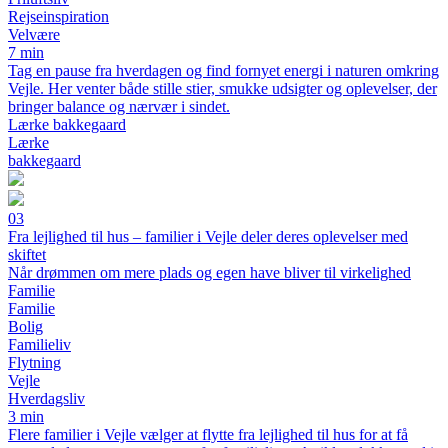
Rejseinspiration
Velvære
7 min
Tag en pause fra hverdagen og find fornyet energi i naturen omkring
Vejle. Her venter både stille stier, smukke udsigter og oplevelser, der
bringer balance og nærvær i sindet.
Lærke bakkegaard
Lærke
bakkegaard
03
Fra lejlighed til hus – familier i Vejle deler deres oplevelser med
skiftet
Når drømmen om mere plads og egen have bliver til virkelighed
Familie
Familie
Bolig
Familieliv
Flytning
Vejle
Hverdagsliv
3 min
Flere familier i Vejle vælger at flytte fra lejlighed til hus for at få