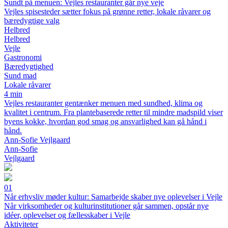
Sundt på menuen: Vejles restauranter går nye veje
Vejles spisesteder sætter fokus på grønne retter, lokale råvarer og
bæredygtige valg
Helbred
Helbred
Vejle
Gastronomi
Bæredygtighed
Sund mad
Lokale råvarer
4 min
Vejles restauranter gentænker menuen med sundhed, klima og
kvalitet i centrum. Fra plantebaserede retter til mindre madspild viser
byens kokke, hvordan god smag og ansvarlighed kan gå hånd i
hånd.
Ann-Sofie Vejlgaard
Ann-Sofie
Vejlgaard
01
Når erhvsliv møder kultur: Samarbejde skaber nye oplevelser i Vejle
Når virksomheder og kulturinstitutioner går sammen, opstår nye
idéer, oplevelser og fællesskaber i Vejle
Aktiviteter