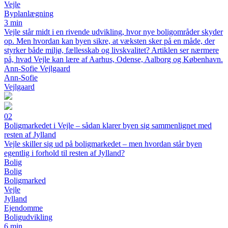
Vejle
Byplanlægning
3 min
Vejle står midt i en rivende udvikling, hvor nye boligområder skyder
op. Men hvordan kan byen sikre, at væksten sker på en måde, der
styrker både miljø, fællesskab og livskvalitet? Artiklen ser nærmere
på, hvad Vejle kan lære af Aarhus, Odense, Aalborg og København.
Ann-Sofie Vejlgaard
Ann-Sofie
Vejlgaard
02
Boligmarkedet i Vejle – sådan klarer byen sig sammenlignet med
resten af Jylland
Vejle skiller sig ud på boligmarkedet – men hvordan står byen
egentlig i forhold til resten af Jylland?
Bolig
Bolig
Boligmarked
Vejle
Jylland
Ejendomme
Boligudvikling
6 min