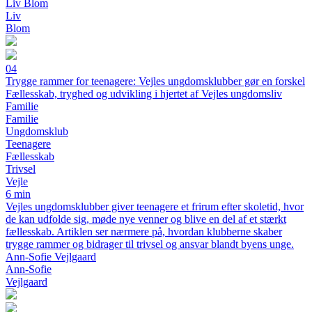
Liv Blom
Liv
Blom
04
Trygge rammer for teenagere: Vejles ungdomsklubber gør en forskel
Fællesskab, tryghed og udvikling i hjertet af Vejles ungdomsliv
Familie
Familie
Ungdomsklub
Teenagere
Fællesskab
Trivsel
Vejle
6 min
Vejles ungdomsklubber giver teenagere et frirum efter skoletid, hvor
de kan udfolde sig, møde nye venner og blive en del af et stærkt
fællesskab. Artiklen ser nærmere på, hvordan klubberne skaber
trygge rammer og bidrager til trivsel og ansvar blandt byens unge.
Ann-Sofie Vejlgaard
Ann-Sofie
Vejlgaard