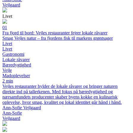
Vejlgaard
Livet
01
Fra fjord til bord: Vejles restauranter fejrer lokale råvarer
Smag Vejles natur – fra fjordens fisk til markens grøntsager
Livet
Livet
Gastronomi
Lokale råvarer
Bæredygtighed
Vejle
Madoplevelser
2 min
Vejles restauranter hylder de lokale råvarer og bringer naturen
direkte ind på tallerkenen. Med fokus på bæredygtighed og
nærsamfundets producenter skaber byens kokke en kulinarisk
oplevelse, hvor smag, kvalitet og lokal identitet går hånd i hånd.
Ann-Sofie Vejlgaard
Ann-Sofie
Vejlgaard