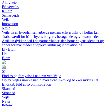
Aktiviteter
Erhvervsliv
Kultur
Samarbejde
Vejle
Innovation
6 min
Vejle viser, hvordan samarbejde mellem erhvervsliv og kultur kan
skabe værdi for både byens borgere, besøgende og virksomheder.
Artiklen dykker ned i de partnerskaber, der former byens identitet og
åbner for nye måder at opleve kultur og innovation på.
Liv Blom
Liv
Blom
02
Find ro og fornyelse i naturen ved Vejle
Oplev Vejles unikke natur, hvor fjord, skov og bakker mødes i et
landskab fuld af ro og inspiration
Skønhed
Skønhed
Vejle
Natur
Friluftsliv