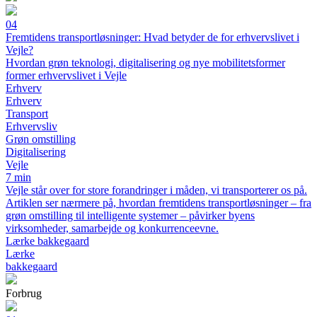
04
Fremtidens transportløsninger: Hvad betyder de for erhvervslivet i
Vejle?
Hvordan grøn teknologi, digitalisering og nye mobilitetsformer
former erhvervslivet i Vejle
Erhverv
Erhverv
Transport
Erhvervsliv
Grøn omstilling
Digitalisering
Vejle
7 min
Vejle står over for store forandringer i måden, vi transporterer os på.
Artiklen ser nærmere på, hvordan fremtidens transportløsninger – fra
grøn omstilling til intelligente systemer – påvirker byens
virksomheder, samarbejde og konkurrenceevne.
Lærke bakkegaard
Lærke
bakkegaard
Forbrug