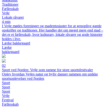
Madkultur
Traditioner
Fællesskab
Vejle
Lokale råvarer
4 min
I Vejle mødes foreninger og madentusiaster for at genoplive gamle
opskrifter og traditioner. Her handler det om meget mere end mad –
det er et fællesskab, hvor kulturarv, lokale råvarer og gode historier
holdes i live.
Lærke bakkegaard
Lærke
bakkegaard
02
Sport ved fjorden: Vejle som ramme for store sportsfestivaler
Oplev hvordan Vejles natur og byliv danner rammen om unikke
sportsoplevelser ved fjorden
Sport
Sport
Sport
Vejle
Festival
Fællesskab