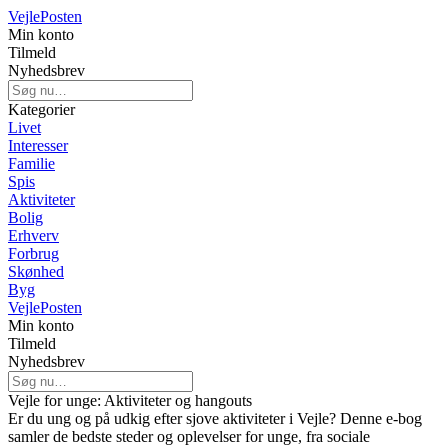
Vejle
Posten
Min konto
Tilmeld
Nyhedsbrev
Kategorier
Livet
Interesser
Familie
Spis
Aktiviteter
Bolig
Erhverv
Forbrug
Skønhed
Byg
Vejle
Posten
Min konto
Tilmeld
Nyhedsbrev
Vejle for unge: Aktiviteter og hangouts
Er du ung og på udkig efter sjove aktiviteter i Vejle? Denne e-bog
samler de bedste steder og oplevelser for unge, fra sociale