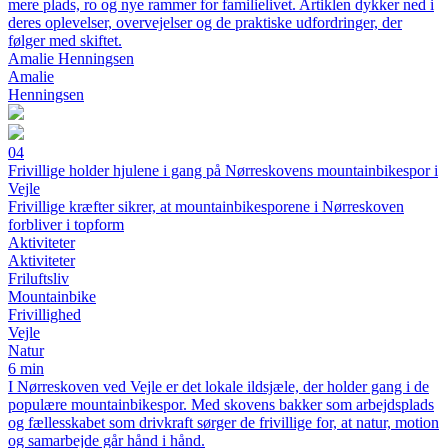
mere plads, ro og nye rammer for familielivet. Artiklen dykker ned i
deres oplevelser, overvejelser og de praktiske udfordringer, der
følger med skiftet.
Amalie Henningsen
Amalie
Henningsen
04
Frivillige holder hjulene i gang på Nørreskovens mountainbikespor i
Vejle
Frivillige kræfter sikrer, at mountainbikesporene i Nørreskoven
forbliver i topform
Aktiviteter
Aktiviteter
Friluftsliv
Mountainbike
Frivillighed
Vejle
Natur
6 min
I Nørreskoven ved Vejle er det lokale ildsjæle, der holder gang i de
populære mountainbikespor. Med skovens bakker som arbejdsplads
og fællesskabet som drivkraft sørger de frivillige for, at natur, motion
og samarbejde går hånd i hånd.