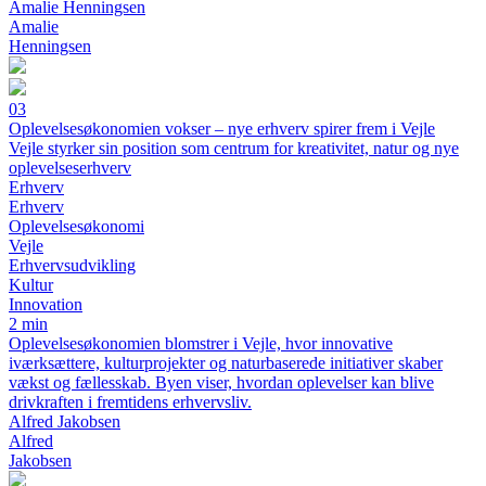
Amalie Henningsen
Amalie
Henningsen
03
Oplevelsesøkonomien vokser – nye erhverv spirer frem i Vejle
Vejle styrker sin position som centrum for kreativitet, natur og nye
oplevelseserhverv
Erhverv
Erhverv
Oplevelsesøkonomi
Vejle
Erhvervsudvikling
Kultur
Innovation
2 min
Oplevelsesøkonomien blomstrer i Vejle, hvor innovative
iværksættere, kulturprojekter og naturbaserede initiativer skaber
vækst og fællesskab. Byen viser, hvordan oplevelser kan blive
drivkraften i fremtidens erhvervsliv.
Alfred Jakobsen
Alfred
Jakobsen