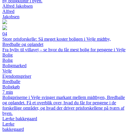
ny boligkultur i byen.
Alfred Jakobsen
Alfred
Jakobsen
04
Store prisforskelle: Så meget koster boligen i Vejle midtby,
Bredballe og oplandet
Fra byliv til villavej – se hvor du får mest bolig for pengene i Vejle
Bolig
Bolig
Boligmarked
Vejle
Ejendomspriser
Bredballe
Boligkøb
7 min
Boligpriserne i Vejle svinger markant mellem midtbyen, Bredballe
og oplandet. Få et overblik over, hvad du får for pengene i de
forskellige områder, og hvad der driver prisforskellene på tværs af
byen.
Lærke bakkegaard
Lærke
bakkegaard