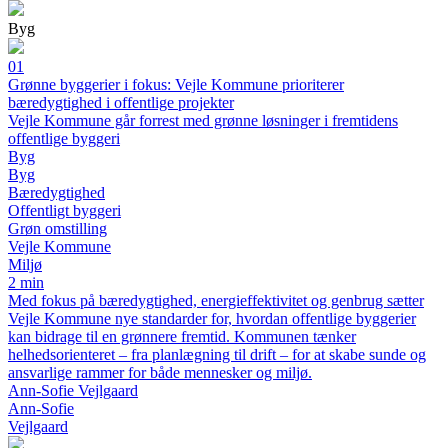
Byg
01
Grønne byggerier i fokus: Vejle Kommune prioriterer
bæredygtighed i offentlige projekter
Vejle Kommune går forrest med grønne løsninger i fremtidens
offentlige byggeri
Byg
Byg
Bæredygtighed
Offentligt byggeri
Grøn omstilling
Vejle Kommune
Miljø
2 min
Med fokus på bæredygtighed, energieffektivitet og genbrug sætter
Vejle Kommune nye standarder for, hvordan offentlige byggerier
kan bidrage til en grønnere fremtid. Kommunen tænker
helhedsorienteret – fra planlægning til drift – for at skabe sunde og
ansvarlige rammer for både mennesker og miljø.
Ann-Sofie Vejlgaard
Ann-Sofie
Vejlgaard