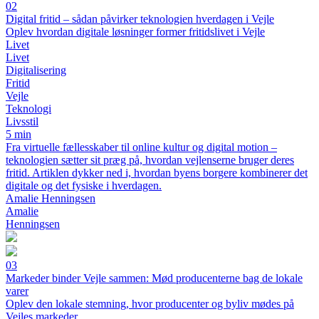
02
Digital fritid – sådan påvirker teknologien hverdagen i Vejle
Oplev hvordan digitale løsninger former fritidslivet i Vejle
Livet
Livet
Digitalisering
Fritid
Vejle
Teknologi
Livsstil
5 min
Fra virtuelle fællesskaber til online kultur og digital motion –
teknologien sætter sit præg på, hvordan vejlenserne bruger deres
fritid. Artiklen dykker ned i, hvordan byens borgere kombinerer det
digitale og det fysiske i hverdagen.
Amalie Henningsen
Amalie
Henningsen
03
Markeder binder Vejle sammen: Mød producenterne bag de lokale
varer
Oplev den lokale stemning, hvor producenter og byliv mødes på
Vejles markeder