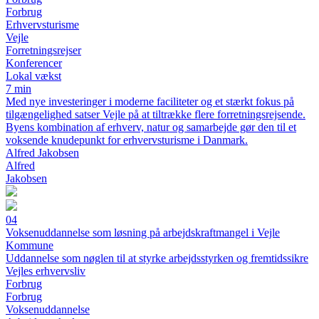
Forbrug
Erhvervsturisme
Vejle
Forretningsrejser
Konferencer
Lokal vækst
7 min
Med nye investeringer i moderne faciliteter og et stærkt fokus på
tilgængelighed satser Vejle på at tiltrække flere forretningsrejsende.
Byens kombination af erhverv, natur og samarbejde gør den til et
voksende knudepunkt for erhvervsturisme i Danmark.
Alfred Jakobsen
Alfred
Jakobsen
04
Voksenuddannelse som løsning på arbejdskraftmangel i Vejle
Kommune
Uddannelse som nøglen til at styrke arbejdsstyrken og fremtidssikre
Vejles erhvervsliv
Forbrug
Forbrug
Voksenuddannelse