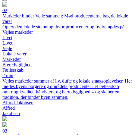
02
Markeder binder Vejle sammen: Mød producenterne bag de lokale
varer
Oplev den lokale stemning, hvor producenter og byliv mødes på
Vejles markeder
Livet
Livet
Vejle
Lokale varer
Markeder
Bæredygtighed
Fællesskab
2 min
Vejles markeder summer af liv, dufte og lokale smagsoplevelser. Her
mødes byens borgere og områdets producenter i et fællesskab
omkring kvalitet, håndværk og bæredygtighed – og skaber en
tradition, der binder byen sammen.
Alfred Jakobsen
Alfred
Jakobsen
03