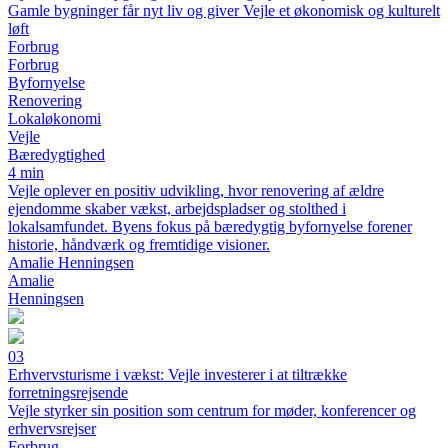
Gamle bygninger får nyt liv og giver Vejle et økonomisk og kulturelt
løft
Forbrug
Forbrug
Byfornyelse
Renovering
Lokaløkonomi
Vejle
Bæredygtighed
4 min
Vejle oplever en positiv udvikling, hvor renovering af ældre
ejendomme skaber vækst, arbejdspladser og stolthed i
lokalsamfundet. Byens fokus på bæredygtig byfornyelse forener
historie, håndværk og fremtidige visioner.
Amalie Henningsen
Amalie
Henningsen
03
Erhvervsturisme i vækst: Vejle investerer i at tiltrække
forretningsrejsende
Vejle styrker sin position som centrum for møder, konferencer og
erhvervsrejser
Forbrug