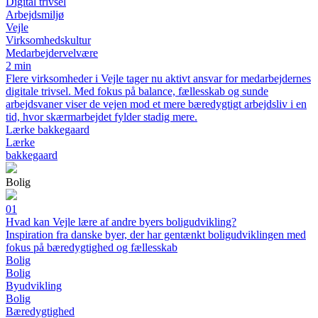
Digital trivsel
Arbejdsmiljø
Vejle
Virksomhedskultur
Medarbejdervelvære
2 min
Flere virksomheder i Vejle tager nu aktivt ansvar for medarbejdernes
digitale trivsel. Med fokus på balance, fællesskab og sunde
arbejdsvaner viser de vejen mod et mere bæredygtigt arbejdsliv i en
tid, hvor skærmarbejdet fylder stadig mere.
Lærke bakkegaard
Lærke
bakkegaard
Bolig
01
Hvad kan Vejle lære af andre byers boligudvikling?
Inspiration fra danske byer, der har gentænkt boligudviklingen med
fokus på bæredygtighed og fællesskab
Bolig
Bolig
Byudvikling
Bolig
Bæredygtighed