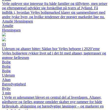
Vejle oplever stor interesse fra både familier og tilflyttere, men priser
og efterspørgsel udvikler sig forskelligt på tværs af Jylland. Få
indblik i, hvordan Vejles boligmarked klarer sig sammenlignet med
andre jyske byer, og hvilke tendenser der præger markedet lige nu.
Amalie Henningsen
Amalie
Henningsen
03
Uderum og altaner hitter: Sådan bor Vejles beboere i 2020’erne
Vejles boligejere rykker livet ud i det fri med altaner, tagterrasser og
grønne fællesrum
Bolig
Bolig
Bolig
Uderum
Altan
Bæredygtighed
Byliv
3 min
I Vejle er uderummet blevet en central del af hverdagen. Altaner,
gårdhaver og fælles grønne områder skaber nye rammer for både
fællesskab, afslapning og bæredygtige løsninger – og markerer en