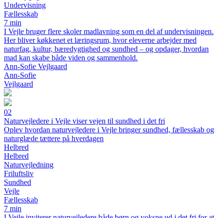
Undervisning
Fællesskab
7 min
I Vejle bruger flere skoler madlavning som en del af undervisningen.
Her bliver køkkenet et læringsrum, hvor eleverne arbejder med
naturfag, kultur, bæredygtighed og sundhed – og opdager, hvordan
mad kan skabe både viden og sammenhold.
Ann-Sofie Vejlgaard
Ann-Sofie
Vejlgaard
02
Naturvejledere i Vejle viser vejen til sundhed i det fri
Oplev hvordan naturvejledere i Vejle bringer sundhed, fællesskab og
naturglæde tættere på hverdagen
Helbred
Helbred
Naturvejledning
Friluftsliv
Sundhed
Vejle
Fællesskab
7 min
I Vejle inviterer naturvejledere både børn og voksne ud i det fri for at