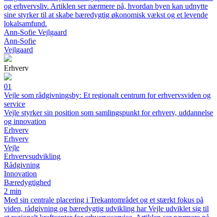
og erhvervsliv. Artiklen ser nærmere på, hvordan byen kan udnytte
sine styrker til at skabe bæredygtig økonomisk vækst og et levende
lokalsamfund.
Ann-Sofie Vejlgaard
Ann-Sofie
Vejlgaard
Erhverv
01
Vejle som rådgivningsby: Et regionalt centrum for erhvervsviden og
service
Vejle styrker sin position som samlingspunkt for erhverv, uddannelse
og innovation
Erhverv
Erhverv
Vejle
Erhvervsudvikling
Rådgivning
Innovation
Bæredygtighed
2 min
Med sin centrale placering i Trekantområdet og et stærkt fokus på
viden, rådgivning og bæredygtig udvikling har Vejle udviklet sig til