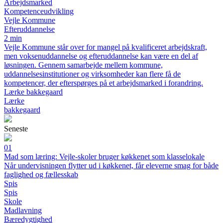
Arbejdsmarked
Kompetenceudvikling
Vejle Kommune
Efteruddannelse
2 min
Vejle Kommune står over for mangel på kvalificeret arbejdskraft,
men voksenuddannelse og efteruddannelse kan være en del af
løsningen. Gennem samarbejde mellem kommune,
uddannelsesinstitutioner og virksomheder kan flere få de
kompetencer, der efterspørges på et arbejdsmarked i forandring.
Lærke bakkegaard
Lærke
bakkegaard
Seneste
01
Mad som læring: Vejle-skoler bruger køkkenet som klasselokale
Når undervisningen flytter ud i køkkenet, får eleverne smag for både
faglighed og fællesskab
Spis
Spis
Skole
Madlavning
Bæredygtighed