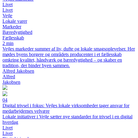
Livet
Livet
Vejle
Lokale varer
Markeder
Bæredygtighed
Fællesskab
2 min
Vejles markeder summer af liv, dufte og lokale smagsoplevelser. Her
mødes byens borgere og områdets producenter i et fællesskab
omkring kvalitet, håndværk og bæredygtighed – og skaber en
tradition, der binder byen sammen.
Alfred Jakobsen
Alfred
Jakobsen
04
Digital trivsel i fokus: Vejles lokale virksomheder tager ansvar for
medarbejdernes velvære
Lokale initiativer i Vejle sætter nye standarder for trivsel i en digital
hverdag
Livet
Livet