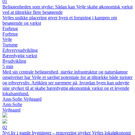
01
Beliggenheden som styrke: Sådan kan Vejle skabe økonomisk vækst
ved at tiltrække flere besøgende
Vejles unikke placering giver byen et forspring i kampen om
besøgende og vækst
Forbrug
Forbrug
Vejle
Turisme
Erhvervsudvikling
Bæredygtig vækst
Byudvikling
5 min
Med sin centrale beliggenhed, stærke infrastruktur og naturskønne
omgivelser har Vejle et særligt potentiale for at tiltrække både turister
og erhvervsliv. Artiklen ser nærmere på, hvordan byen kan udnytte
sine styrker til at skabe bæredygtig økonomisk vækst og et levende
lokalsamfund.
Ann-Sofie Vejlgaard
Ann-Sofie
Vejlgaard
02
Nyt liv i gamle bygninger – renovering styrker Vejles lokaløkonomi