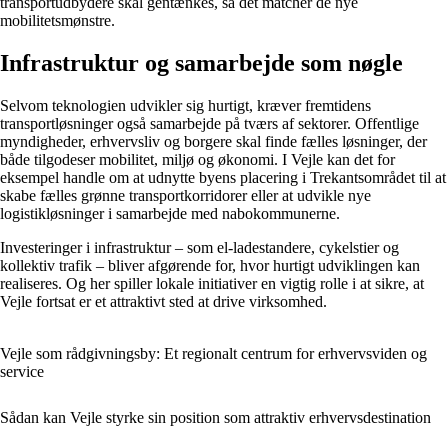
transportudbydere skal gentænkes, så det matcher de nye
mobilitetsmønstre.
Infrastruktur og samarbejde som nøgle
Selvom teknologien udvikler sig hurtigt, kræver fremtidens
transportløsninger også samarbejde på tværs af sektorer. Offentlige
myndigheder, erhvervsliv og borgere skal finde fælles løsninger, der
både tilgodeser mobilitet, miljø og økonomi. I Vejle kan det for
eksempel handle om at udnytte byens placering i Trekantsområdet til at
skabe fælles grønne transportkorridorer eller at udvikle nye
logistikløsninger i samarbejde med nabokommunerne.
Investeringer i infrastruktur – som el-ladestandere, cykelstier og
kollektiv trafik – bliver afgørende for, hvor hurtigt udviklingen kan
realiseres. Og her spiller lokale initiativer en vigtig rolle i at sikre, at
Vejle fortsat er et attraktivt sted at drive virksomhed.
Vejle som rådgivningsby: Et regionalt centrum for erhvervsviden og
service
Sådan kan Vejle styrke sin position som attraktiv erhvervsdestination