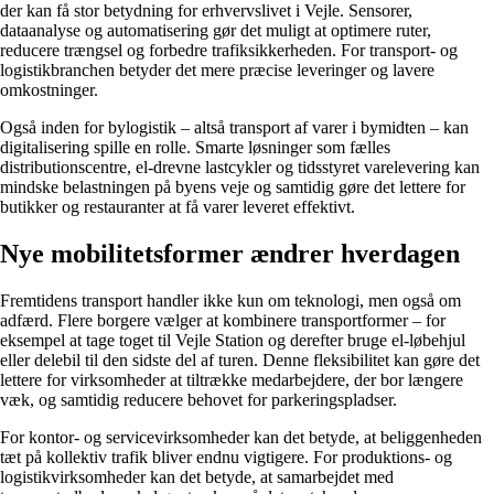
der kan få stor betydning for erhvervslivet i Vejle. Sensorer,
dataanalyse og automatisering gør det muligt at optimere ruter,
reducere trængsel og forbedre trafiksikkerheden. For transport- og
logistikbranchen betyder det mere præcise leveringer og lavere
omkostninger.
Også inden for bylogistik – altså transport af varer i bymidten – kan
digitalisering spille en rolle. Smarte løsninger som fælles
distributionscentre, el-drevne lastcykler og tidsstyret varelevering kan
mindske belastningen på byens veje og samtidig gøre det lettere for
butikker og restauranter at få varer leveret effektivt.
Nye mobilitetsformer ændrer hverdagen
Fremtidens transport handler ikke kun om teknologi, men også om
adfærd. Flere borgere vælger at kombinere transportformer – for
eksempel at tage toget til Vejle Station og derefter bruge el-løbehjul
eller delebil til den sidste del af turen. Denne fleksibilitet kan gøre det
lettere for virksomheder at tiltrække medarbejdere, der bor længere
væk, og samtidig reducere behovet for parkeringspladser.
For kontor- og servicevirksomheder kan det betyde, at beliggenheden
tæt på kollektiv trafik bliver endnu vigtigere. For produktions- og
logistikvirksomheder kan det betyde, at samarbejdet med