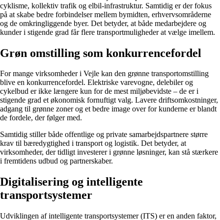
cyklisme, kollektiv trafik og elbil-infrastruktur. Samtidig er der fokus
på at skabe bedre forbindelser mellem bymidten, erhvervsområderne
og de omkringliggende byer. Det betyder, at både medarbejdere og
kunder i stigende grad får flere transportmuligheder at vælge imellem.
Grøn omstilling som konkurrencefordel
For mange virksomheder i Vejle kan den grønne transportomstilling
blive en konkurrencefordel. Elektriske varevogne, delebiler og
cykelbud er ikke længere kun for de mest miljøbevidste – de er i
stigende grad et økonomisk fornuftigt valg. Lavere driftsomkostninger,
adgang til grønne zoner og et bedre image over for kunderne er blandt
de fordele, der følger med.
Samtidig stiller både offentlige og private samarbejdspartnere større
krav til bæredygtighed i transport og logistik. Det betyder, at
virksomheder, der tidligt investerer i grønne løsninger, kan stå stærkere
i fremtidens udbud og partnerskaber.
Digitalisering og intelligente
transportsystemer
Udviklingen af intelligente transportsystemer (ITS) er en anden faktor,