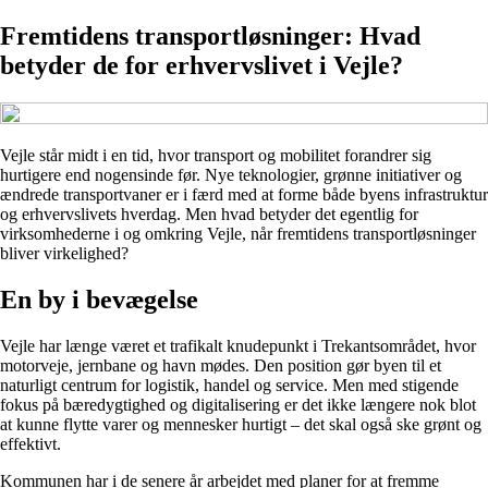
Fremtidens transportløsninger: Hvad
betyder de for erhvervslivet i Vejle?
Vejle står midt i en tid, hvor transport og mobilitet forandrer sig
hurtigere end nogensinde før. Nye teknologier, grønne initiativer og
ændrede transportvaner er i færd med at forme både byens infrastruktur
og erhvervslivets hverdag. Men hvad betyder det egentlig for
virksomhederne i og omkring Vejle, når fremtidens transportløsninger
bliver virkelighed?
En by i bevægelse
Vejle har længe været et trafikalt knudepunkt i Trekantsområdet, hvor
motorveje, jernbane og havn mødes. Den position gør byen til et
naturligt centrum for logistik, handel og service. Men med stigende
fokus på bæredygtighed og digitalisering er det ikke længere nok blot
at kunne flytte varer og mennesker hurtigt – det skal også ske grønt og
effektivt.
Kommunen har i de senere år arbejdet med planer for at fremme