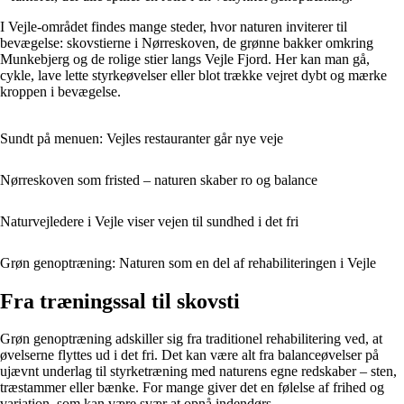
I Vejle-området findes mange steder, hvor naturen inviterer til
bevægelse: skovstierne i Nørreskoven, de grønne bakker omkring
Munkebjerg og de rolige stier langs Vejle Fjord. Her kan man gå,
cykle, lave lette styrkeøvelser eller blot trække vejret dybt og mærke
kroppen i bevægelse.
Sundt på menuen: Vejles restauranter går nye veje
Nørreskoven som fristed – naturen skaber ro og balance
Naturvejledere i Vejle viser vejen til sundhed i det fri
Grøn genoptræning: Naturen som en del af rehabiliteringen i Vejle
Fra træningssal til skovsti
Grøn genoptræning adskiller sig fra traditionel rehabilitering ved, at
øvelserne flyttes ud i det fri. Det kan være alt fra balanceøvelser på
ujævnt underlag til styrketræning med naturens egne redskaber – sten,
træstammer eller bænke. For mange giver det en følelse af frihed og
variation, som kan være svær at opnå indendørs.