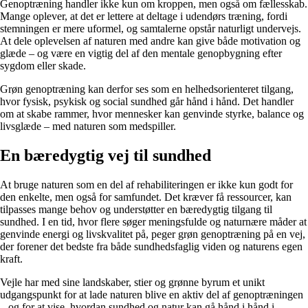
Genoptræning handler ikke kun om kroppen, men også om fællesskab.
Mange oplever, at det er lettere at deltage i udendørs træning, fordi
stemningen er mere uformel, og samtalerne opstår naturligt undervejs.
At dele oplevelsen af naturen med andre kan give både motivation og
glæde – og være en vigtig del af den mentale genopbygning efter
sygdom eller skade.
Grøn genoptræning kan derfor ses som en helhedsorienteret tilgang,
hvor fysisk, psykisk og social sundhed går hånd i hånd. Det handler
om at skabe rammer, hvor mennesker kan genvinde styrke, balance og
livsglæde – med naturen som medspiller.
En bæredygtig vej til sundhed
At bruge naturen som en del af rehabiliteringen er ikke kun godt for
den enkelte, men også for samfundet. Det kræver få ressourcer, kan
tilpasses mange behov og understøtter en bæredygtig tilgang til
sundhed. I en tid, hvor flere søger meningsfulde og naturnære måder at
genvinde energi og livskvalitet på, peger grøn genoptræning på en vej,
der forener det bedste fra både sundhedsfaglig viden og naturens egen
kraft.
Vejle har med sine landskaber, stier og grønne byrum et unikt
udgangspunkt for at lade naturen blive en aktiv del af genoptræningen
– og for at vise, hvordan sundhed og natur kan gå hånd i hånd i