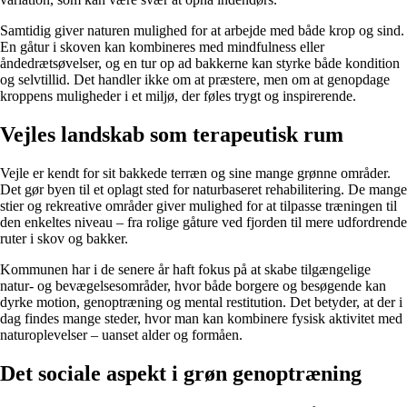
Samtidig giver naturen mulighed for at arbejde med både krop og sind.
En gåtur i skoven kan kombineres med mindfulness eller
åndedrætsøvelser, og en tur op ad bakkerne kan styrke både kondition
og selvtillid. Det handler ikke om at præstere, men om at genopdage
kroppens muligheder i et miljø, der føles trygt og inspirerende.
Vejles landskab som terapeutisk rum
Vejle er kendt for sit bakkede terræn og sine mange grønne områder.
Det gør byen til et oplagt sted for naturbaseret rehabilitering. De mange
stier og rekreative områder giver mulighed for at tilpasse træningen til
den enkeltes niveau – fra rolige gåture ved fjorden til mere udfordrende
ruter i skov og bakker.
Kommunen har i de senere år haft fokus på at skabe tilgængelige
natur- og bevægelsesområder, hvor både borgere og besøgende kan
dyrke motion, genoptræning og mental restitution. Det betyder, at der i
dag findes mange steder, hvor man kan kombinere fysisk aktivitet med
naturoplevelser – uanset alder og formåen.
Det sociale aspekt i grøn genoptræning