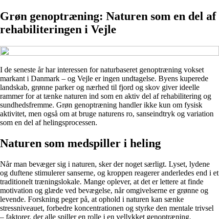
Grøn genoptræning: Naturen som en del af
rehabiliteringen i Vejle
I de seneste år har interessen for naturbaseret genoptræning vokset
markant i Danmark – og Vejle er ingen undtagelse. Byens kuperede
landskab, grønne parker og nærhed til fjord og skov giver ideelle
rammer for at tænke naturen ind som en aktiv del af rehabilitering og
sundhedsfremme. Grøn genoptræning handler ikke kun om fysisk
aktivitet, men også om at bruge naturens ro, sanseindtryk og variation
som en del af helingsprocessen.
Naturen som medspiller i heling
Når man bevæger sig i naturen, sker der noget særligt. Lyset, lydene
og duftene stimulerer sanserne, og kroppen reagerer anderledes end i et
traditionelt træningslokale. Mange oplever, at det er lettere at finde
motivation og glæde ved bevægelse, når omgivelserne er grønne og
levende. Forskning peger på, at ophold i naturen kan sænke
stressniveauet, forbedre koncentrationen og styrke den mentale trivsel
– faktorer, der alle spiller en rolle i en vellykket genoptræning.